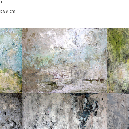
s
 x 89 cm