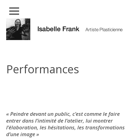
Close
Skip
MÉTAMORPHOSES
to
content
PERFORMANCES
ENTRÉE
DANS
LA
Performances
MATIÈRE
PARCOURS
EXPOSITIONS
CONTACT
« Peindre devant un public, c’est comme le faire
entrer dans l’intimité de l’atelier, lui montrer
l’élaboration, les hésitations, les transformations
d’une image
»