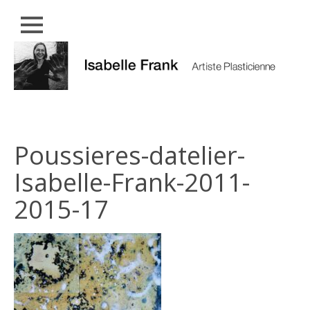
Close
Skip
MÉTAMORPHOSES
to
content
PERFORMANCES
ENTRÉE
DANS
LA
Poussieres-datelier-
MATIÈRE
Isabelle-Frank-2011-
PARCOURS
2015-17
EXPOSITIONS
CONTACT