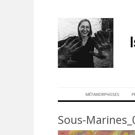
Skip
MÉTAMORPHOSES
P
to
content
Sous-Marines_0